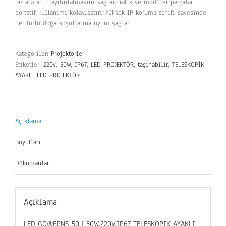
fazla alanın aydınlatmasını sağlar.Pratik ve modüler parçalar
portatif kullanımı kolaylaştırır.Yüksek IP koruma sınıfı sayesinde
her türlü doğa koşullarına uyum sağlar.
Kategoriler:
Projektörler
Etiketler:
220v
,
50W
,
IP67
,
LED PROJEKTÖR
,
taşınabilir
,
TELESKOPİK
AYAKLI LED PROJEKTÖR
Açıklama
Boyutları
Dökümanlar
Açıklama
LED GO®EPNS-50 | 50W,220V,IP67 TELESKOPIK AYAKLI