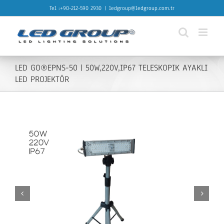
Skip
Tel :+90-212-590 2930
|
ledgroup@ledgroup.com.tr
to
content
LED GO®EPNS-50 | 50W,220V,IP67 TELESKOPIK AYAKLI
LED PROJEKTÖR