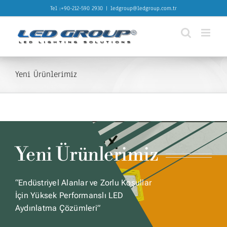
Skip
Tel :+90-212-590 2930
|
ledgroup@ledgroup.com.tr
to
content
Yeni Ürünlerimiz
Yeni Ürünlerimiz
“Endüstriyel Alanlar ve Zorlu Koşullar
İçin Yüksek Performanslı LED
Aydınlatma Çözümleri”