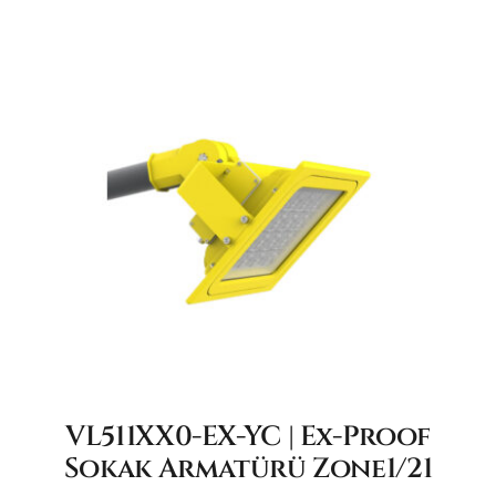
VL511XX0-EX-YC | Ex-Proof
Sokak Armatürü Zone1/21