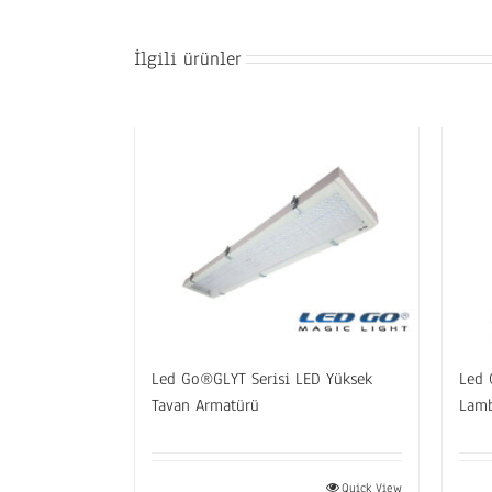
İlgili ürünler
Led Go®GLYT Serisi LED Yüksek
Led 
Tavan Armatürü
Lamb
Quick View