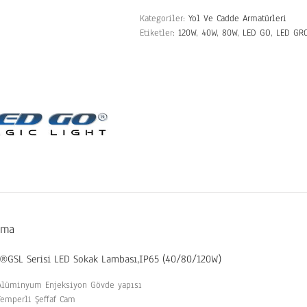
Kategoriler:
Yol Ve Cadde Armatürleri
Etiketler:
120W
,
40W
,
80W
,
LED GO
,
LED GR
ama
®GSL Serisi LED Sokak Lambası,IP65 (40/80/120W)
Alüminyum Enjeksiyon Gövde yapısı
Temperli Şeffaf Cam