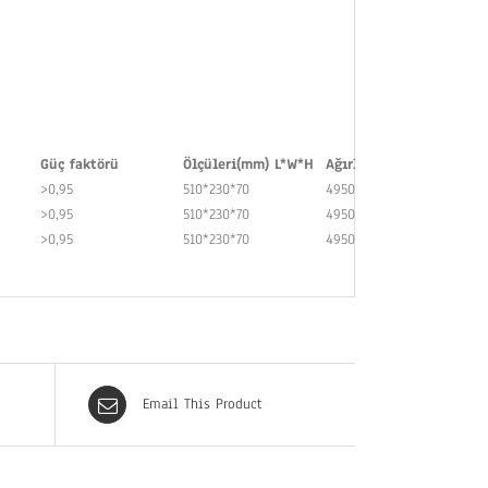
Güç faktörü
Ölçüleri(mm) L*W*H
Ağırlık(Gr)
>0,95
510*230*70
4950
>0,95
510*230*70
4950
>0,95
510*230*70
4950
Email This Product