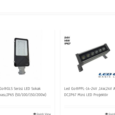
Go®GLS Serisi LED Sokak
Led Go®PPL-14-24V ,14W,24V A
ası,IP65 (50/100/150/200W)
DC,IP67 Mini LED Projektör
Quick View
Quic