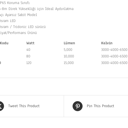
IP65 Koruma Sınıfı
6-8m Direk Yüksekliği için İdeal Aydınlatma
Açı Ayarsız Sabit Model
Osram LED
Osram / Tridonic LED sürücü
Fiyat/Performans Ürünü
 Kodu
Watt
Lümen
Kelvin
40
5,000
3000-4000-6500
80
10,000
3000-4000-6500
0
120
15,000
3000-4000-6500
Tweet This Product
Pin This Product