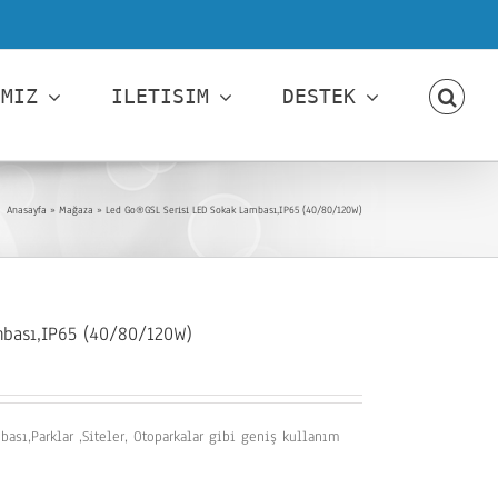
IMIZ
ILETISIM
DESTEK
Anasayfa
»
Mağaza
»
Led Go®GSL Serisi LED Sokak Lambası,IP65 (40/80/120W)
bası,IP65 (40/80/120W)
ası,Parklar ,Siteler, Otoparkalar gibi geniş kullanım