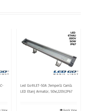
C-
Led Go®LET-50A ,Temperli Camlı
LED Etanj Armatür, 50W,220V,IP67
k View
Quick View