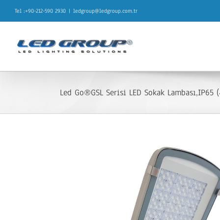
Skip
Tel :+90-212-590 2930
|
ledgroup@ledgroup.com.tr
to
content
Led Go®GSL Serisi LED Sokak Lambası,IP65 