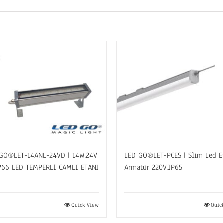
GO®LET-14ANL-24VD | 14W,24V
LED GO®LET-PCES | Slim Led E
P66 LED TEMPERLİ CAMLI ETANJ
Armatür 220V,IP65
Quick View
Quic