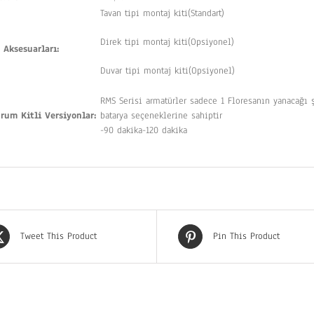
Tavan tipi montaj kiti(Standart)
Direk tipi montaj kiti(Opsiyonel)
 Aksesuarları:
Duvar tipi montaj kiti(Opsiyonel)
RMS Serisi armatürler sadece 1 Floresanın yanacağı 
rum Kitli Versiyonlar:
batarya seçeneklerine sahiptir
-90 dakika-120 dakika
Tweet This Product
Pin This Product