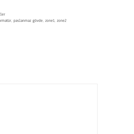
ler
armatür
,
paslanmaz gövde
,
zone1
,
zone2