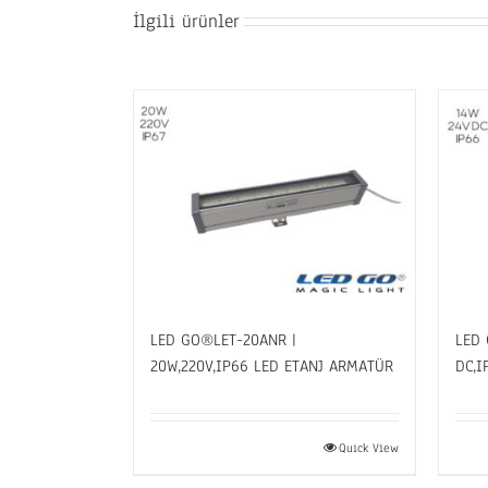
İlgili ürünler
LED GO®LET-20ANR |
LED 
20W,220V,IP66 LED ETANJ ARMATÜR
DC,I
Quick View