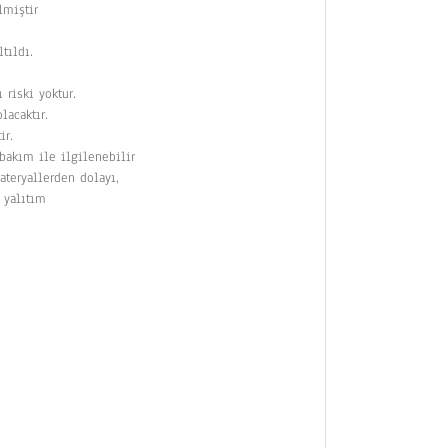
lmiştir
tıldı.
riski yoktur.
lacaktır.
ir.
 bakım ile ilgilenebilir
teryallerden dolayı,
 yalıtım