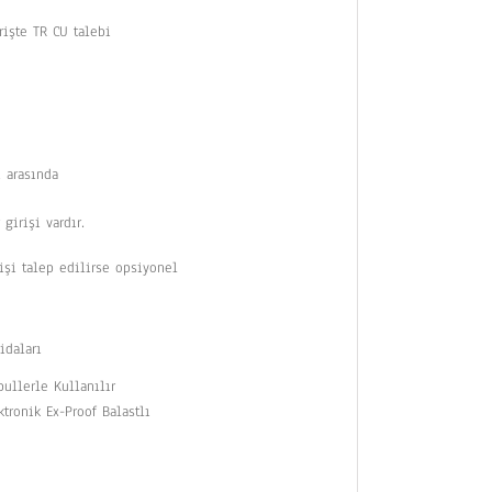
rişte TR CU talebi
 arasında
girişi vardır.
işi talep edilirse opsiyonel
idaları
llerle Kullanılır
tronik Ex-Proof Balastlı