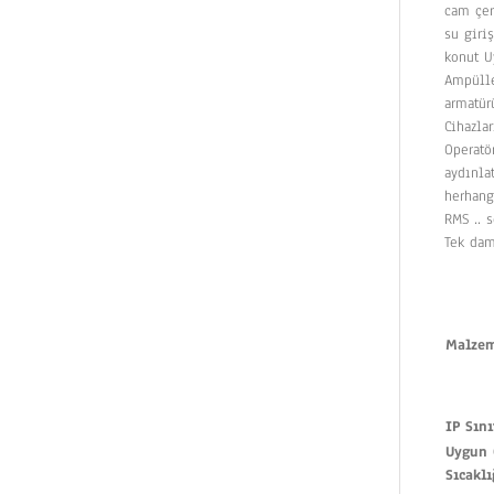
cam çer
su giri
konut U
Ampülle
armatür
Cihazla
Operatö
aydınla
herhang
RMS .. 
Tek dama
Malz
IP Sını
Uygun 
Sıcaklı