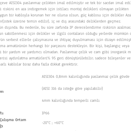
çeve AISI304 paslanmaz çelikten imal edilmiştir ve tek bir sacdan imal edi
şi riskini en aza indirgemek için istilacı montaj delikleri olmayan çelikten
ygun bir kabloyla korunan her ne olursa olsun, güç kablosu için delikler Azal
r(istek üzerine temin edilir), iç ve dış arasındaki deliklerden geçmez.
ün dışında. Bu nedenle, bu süre zarfında IP derecelendirme riskinin azalması 
rın sabitlenmesi için delikler ve ilgili contaların olduğu yerlerde mümkün o
rün serbest ellerle çalışmasına ve ihtiyaç duyulmaması için dizayn edilmişt
tma armatürünün herhangi bir parçasını destekleyin. Bir kişi, başlangıç ​​veya
i bir yardım ve yardımcı olmadan. Paslanmaz çelik ve cam gibi inorganik ma
serisi aydınlatma armatürleri% 95 geri dönüştürülebilir; sadece bileşenler ve
rlı kablolar biraz daha fazla dikkat gerektirir.
AISI304 0,8mm kalınlığında paslanmaz çelik gövde
(AISI 316 da isteğe göre yapılabilir)
eme:
4mm kalınlığında temperli camlı
fı:
IP66
Çalışma Ortam
-20°C ; +60°C
ğı