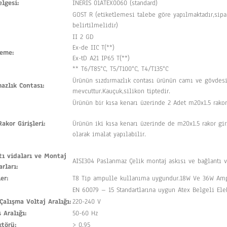
lgesi:
INERIS 01ATEX0060 (standard)
GOST R (etiketlemesi talebe göre yapılmaktadır,sipa
belirtilmelidir)
II 2 GD
Ex-de IIC T(**)
leme:
Ex-tD A21 IP65 T(**)
** T6/T85°C, T5/T100°C, T4/T135°C
Ürünün sızdırmazlık contası ürünün camı ve gövdesi
azlık Contası:
mevcuttur.Kauçuk,silikon tiptedir.
Ürünün bir kısa kenarı üzerinde 2 Adet m20x1.5 rakor 
akor Girişleri:
Ürünün iki kısa kenarı üzerinde de m20x1.5 rakor gir
olarak imalat yapılabilir.
tı vidaları ve Montaj
AISI304 Paslanmaz Çelik montaj askısı ve bağlantı v
rları:
er:
T8 Tip ampulle kullanıma uygundur.18W Ve 36W Ampu
EN 60079 – 15 Standartlarına uygun Atex Belgeli Elek
Çalışma Voltaj Aralığı:
220-240 V
 Aralığı:
50-60 Hz
ktörü:
> 0,95