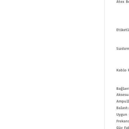
Atex Be
Etiket
Sızdırm
Kablo R
Bağlan
Aksesua
Ampull
Balast:
Uygun 
Frekans
Güç Fa