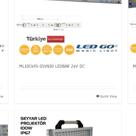
ML10C495-01VN30 LEDBAR 24V DC
M
iew
Quick View