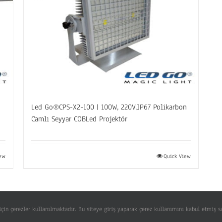
Led Go®CPS-X2-100 | 100W, 220V,IP67 Polikarbon
Camlı Seyyar COBLed Projektör
Quick View
iew
Copyright 2008 - 2023 LED GROUP® | All Rights Reserved | Powered by
ULD
|
LED GO®
çin çerezler kullanılmaktadır. Bu siteye giriş yaparak çerez kullanımını kabul etmiş s