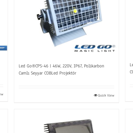
L
Led Go®CPS-46 | 46W, 220V, IP67, Polikarbon
C
Camlı Seyyar COBLed Projektör
iew
Quick View