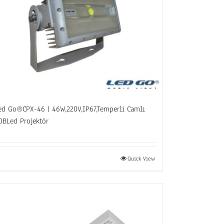
ed Go®CPX-46 | 46W,220V,IP67,Temperli Camlı
OBLed Projektör
Quick View