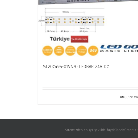
ML20C495-01VN70 LEDBAR 24V DC
Quick V
Sitemizden en iyi şekilde faydalanabilmeniz i