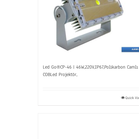
Led Go®CP-46 | 46W,220V,IP67,Polikarbon Camlı
COBLed Projektör,
Quick V