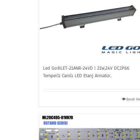
Led Go®LET-21ANR-24VD | 21W,24V DC,IP66
Temperli Camlı LED Etanj Armatür,
Quick V