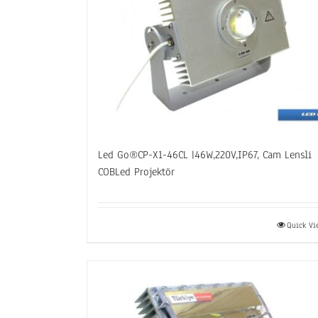
Led Go®CP-X1-46CL |46W,220V,IP67, Cam Lensli
COBLed Projektör
Quick V