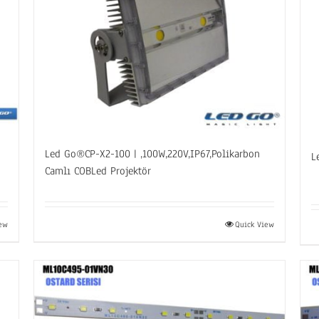
Led Go®CP-X2-100 | ,100W,220V,IP67,Polikarbon
L
Camlı COBLed Projektör
iew
Quick View