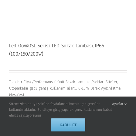
Led Go®GSL Serisi LED Sokak Lambası,IP65
(100/150/200W)
Tam bir Fiyat/Performans ürünü Sokak Lambası,Parklar ,Siteler,
Otoparkalar gibi geniş kullanım alanı. 6-18m Direk Aydınlatma
Mesafesi
Sitemizden en iyi şekilde faydalanabilmeniz için çerezler
Ayarlar
kullanılmaktadır. Bu siteye giriş yaparak çerez kullanımını kabul
Kategoriler:
Yol Ve Cadde Armatürleri
etmiş sayılıyorsunuz .
Etiketler:
100W
,
150W
,
200W
,
IP65
,
LED GO
,
LED GROUP
,
OSRAM LED
KABUL ET