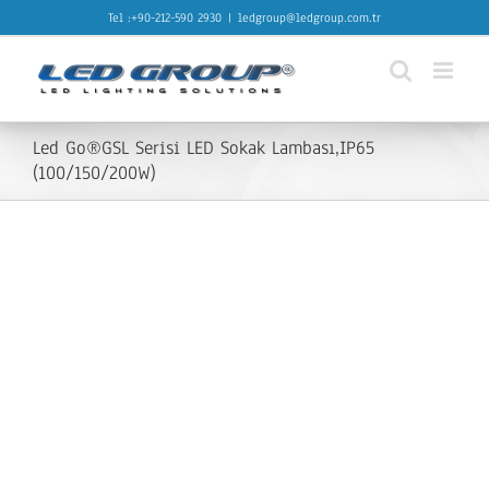
Skip
Tel :+90-212-590 2930
|
ledgroup@ledgroup.com.tr
to
content
Led Go®GSL Serisi LED Sokak Lambası,IP65
(100/150/200W)