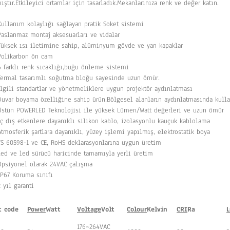
ıştır.Etkileyici ortamlar için tasarladık.Mekanlarınıza renk ve değer katın.
Kullanım kolaylığı sağlayan pratik Soket sistemi
Paslanmaz montaj aksesuarları ve vidalar
Yüksek ısı iletimine sahip, alüminyum gövde ve yan kapaklar
Polikarbon ön cam
6 farklı renk sıcaklığı,buğu önleme sistemi
Termal tasarımlı soğutma bloğu sayesinde uzun ömür.
İlgili standartlar ve yönetmeliklere uygun projektör aydınlatması
Duvar boyama özelliğine sahip ürün.Bölgesel alanların aydınlatmasında kullan
Üstün POWERLED Teknolojisi ile yüksek Lümen/Watt değerleri ve uzun ömür
İç dış etkenlere dayanıklı silikon kablo, izolasyonlu kauçuk kablolama
Atmosferik şartlara dayanıklı, yüzey işlemi yapılmış, elektrostatik boya
TS 60598-1 ve CE, RoHS deklarasyonlarına uygun üretim
Led ve led sürücü haricinde tamamıyla yerli üretim
Opsiyonel olarak 24VAC çalışma
IP67 Koruma sınıfı
2 yıl garanti
ct
code
Power
Watt
Voltage
Volt
Colour
Kelvin
CRI
Ra
176~264VAC