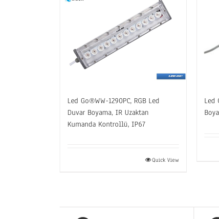
Led Go®WW-1290PC, RGB Led
Led 
Duvar Boyama, IR Uzaktan
Boya
Kumanda Kontrollü, IP67
Quick View