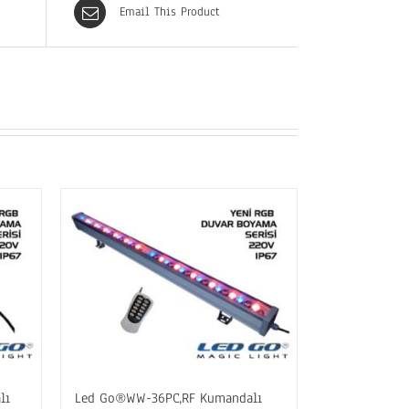
Email This Product
lı
Led Go®WW-36PC,RF Kumandalı