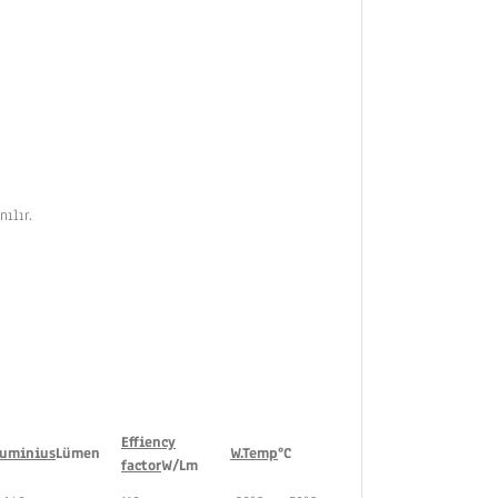
ılır.
Effiency
Luminius
Lümen
W.Temp
°C
factor
W/
Lm