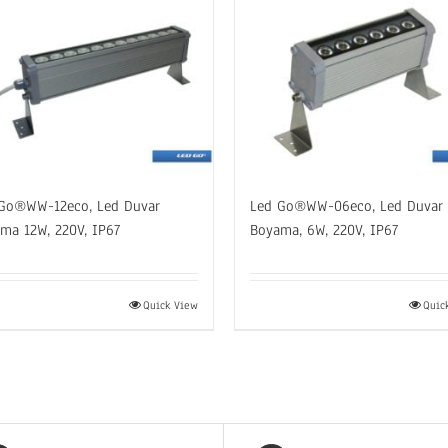
Go®WW-12eco, Led Duvar
Led Go®WW-06eco, Led Duvar
ma 12W, 220V, IP67
Boyama, 6W, 220V, IP67
Quick View
Quic