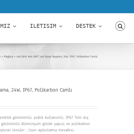
IMIZ
ILETISIM
DESTEK
a
»
Mağaza
»
Led Go® WW-24PC Led Duvar Boyama, 24W, IP67, Polikarbon Camlı
ma, 24W, IP67, Polikarbon Camlı
stetik görünümlü, pratik kullanımlı, IP67 Tüm dış
tik görünümlü Alüminyum gövde yapısı ve polikarbon
şturan lensler , Uzun aydınlatma mesafesi.