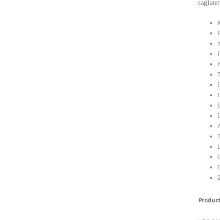
sağlanm
Produ