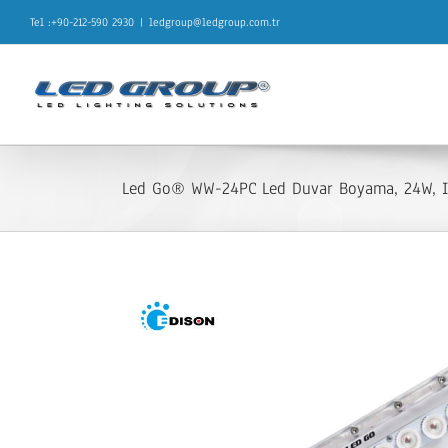
Skip
Tel :+90-212-590 2930
|
ledgroup@ledgroup.com.tr
to
content
Led Go® WW-24PC Led Duvar Boyama, 24W, IP