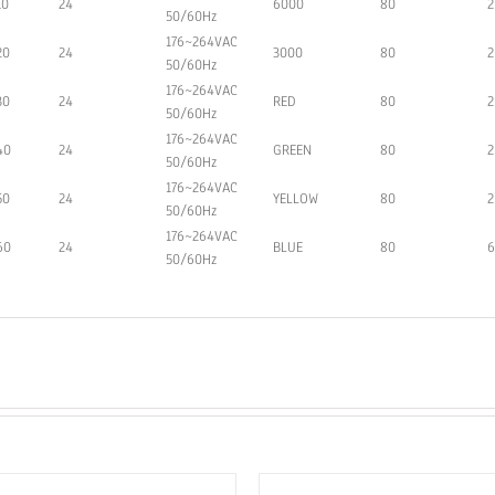
10
24
6000
80
2
50/60Hz
176~264VAC
20
24
3000
80
2
50/60Hz
176~264VAC
30
24
RED
80
2
50/60Hz
176~264VAC
40
24
GREEN
80
2
50/60Hz
176~264VAC
50
24
YELLOW
80
2
50/60Hz
176~264VAC
60
24
BLUE
80
6
50/60Hz