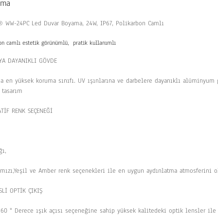
ama
 WW-24PC Led Duvar Boyama, 24W, IP67, Polikarbon Camlı
on camlı estetik görünümlü, pratik kullanımlı
UYA DAYANIKLI GÖVDE
da en yüksek koruma sınıfı. UV ışınlarına ve darbelere dayanıklı alüminyum 
z tasarım
TİF RENK SEÇENEĞİ
ğı,
rmızı,Yeşil ve Amber renk seçenekleri ile en uygun aydınlatma atmosferini ol
SLİ OPTİK ÇIKIŞ
 60 ° Derece ışık açısı seçeneğine sahip yüksek kalitedeki optik lensler i