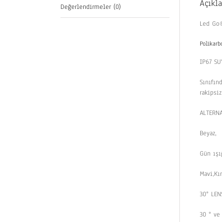
Açıkl
Değerlendirmeler (0)
Led Go®
Polikarb
IP67 S
Sınıfın
rakipsi
ALTERNA
Beyaz,
Gün ışı
Mavi,Kı
30° LEN
30 ° ve