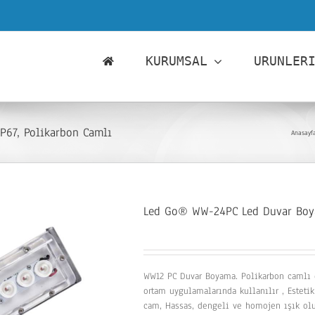
KURUMSAL
URUNLER
67, Polikarbon Camlı
Anasayf
Led Go® WW-24PC Led Duvar Boya
WW12 PC Duvar Boyama. Polikarbon camlı e
ortam uygulamalarında kullanılır , Este
cam, Hassas, dengeli ve homojen ışık olu