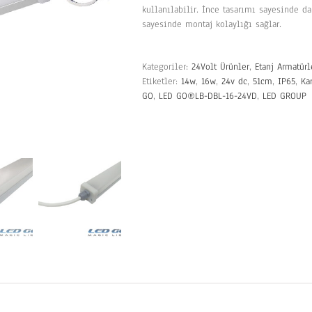
kullanılabilir. İnce tasarımı sayesinde 
sayesinde montaj kolaylığı sağlar.
Kategoriler:
24Volt Ürünler
,
Etanj Armatürl
Etiketler:
14w
,
16w
,
24v dc
,
51cm
,
IP65
,
Ka
GO
,
LED GO®LB-DBL-16-24VD
,
LED GROUP