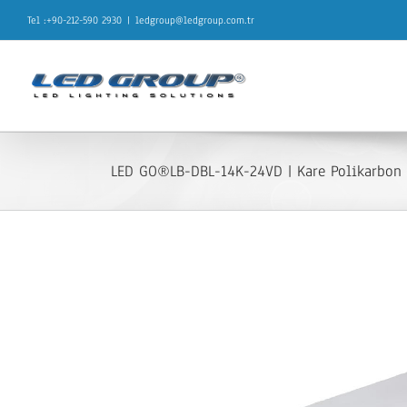
Skip
Tel :+90-212-590 2930
|
ledgroup@ledgroup.com.tr
to
content
LED GO®LB-DBL-14K-24VD | Kare Polikarbon 