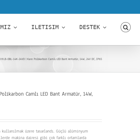
IMIZ
ILETISIM
DESTEK
O®LB-DBL-14K-24VD | Kare Polikarbon Camlı LED Bant Armatür, 14W, 24V DC, IP65
olikarbon Camlı LED Bant Armatür, 14W,
da kullanılmak üzere tasarlandı. Güçlü alüminyum
lerde makina dairesi gibi çok farklı ortamlarda