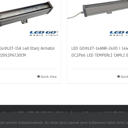
Go®LET-15A Led Etanj Armatür
LED GO®LET-14ANR-24VD | 14W
220V,IP67,30CM
DC,IP66 LED TEMPERLİ CAMLI 
Quick View
Quic
Copyright 2008 - 2023 LED GROUP® | All Rights Reserved | Powered by
ULD
|
LED GO®
çin çerezler kullanılmaktadır. Bu siteye giriş yaparak çerez kullanımını kabul etmiş s
Facebook