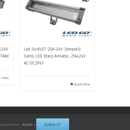
,24V
Led Go®LET-25A-24V ,Temperli
ETANJ
Camlı LED Etanj Armatür, 25W,24V
AC-DC,IP67
k View
Quick View
ayılıyorsunuz .
Ayarlar
KABUL ET