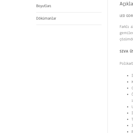
Açıkl
Boyutları
LED GO®L
Dökümanlar
Farklı 
gemiler
çözümdü
SIVA Ü
Polikar