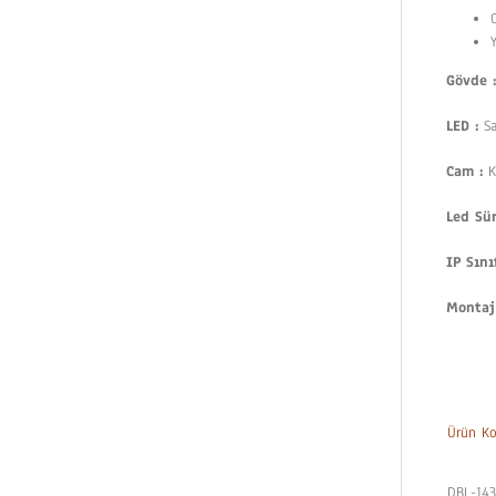
Gövde :
LED :
Sa
Cam :
K
Led Sü
IP Sını
Montaj
Ürün K
DBL-14