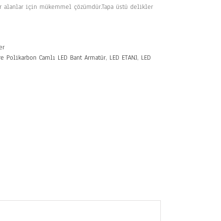
dar alanlar için mükemmel çözümdür.Tapa üstü delikler
er
re Polikarbon Camlı LED Bant Armatür
,
LED ETANJ
,
LED