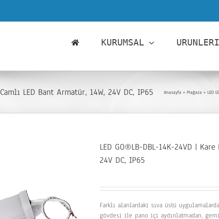
KURUMSAL
URUNLER
Camlı LED Bant Armatür, 14W, 24V DC, IP65
Anasayfa
»
Mağaza
»
LED G
LED GO®LB-DBL-14K-24VD | Kare P
24V DC, IP65
Farklı alanlardaki sıva üstü uygulamalar
gövdesi ile pano içi aydınlatmadan, gemi