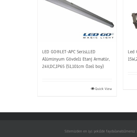
LED GO®LET-APC Serisi,LED
Led 
Alüminyum Gövdeli Etanj Armatür,
15W,
24V,DC,IP65 (51,101cm Özel boy)
Quick View
Sitemizden en iyi şekilde faydalanabilmeniz i