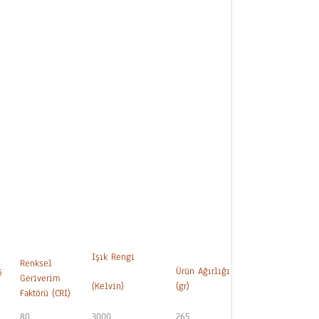
Işık Rengi
Renksel
ş
Ürün Ağırlığı
Geriverim
L (mm)
(Kelvin)
(gr)
Faktörü (CRI)
80
3000
265
545