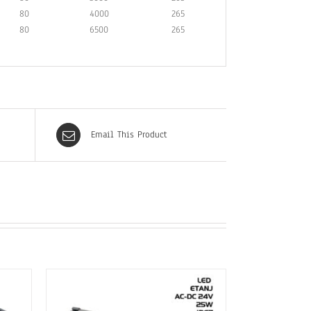
80
4000
265
510
80
6500
265
510
Email This Product