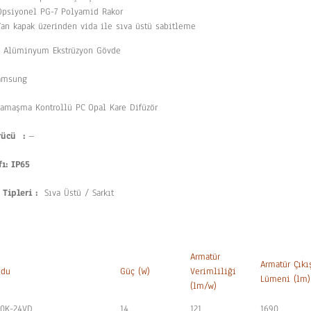
Opsiyonel PG-7 Polyamid Rakor
Yan kapak üzerinden vida ile sıva üstü sabitleme
Alüminyum Ekstrüzyon Gövde
msung
amaşma Kontrollü PC Opal Kare Difüzör
rücü :
–
fı: IP65
 Tipleri :
Sıva Üstü / Sarkıt
Armatür
Armatür Çıkı
odu
Güç (W)
Verimliliği
Lümeni (lm)
(lm/w)
30K-24VD
14
121
1690