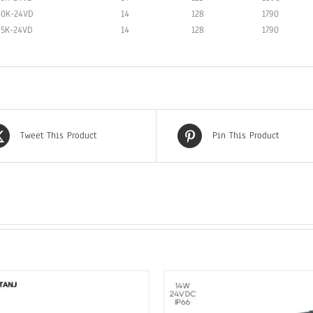
40K-24VD
14
128
1790
65K-24VD
14
128
1790
Tweet This Product
Pin This Product