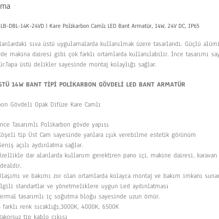
ama
B-DBL-14K-24VD | Kare Polikarbon Camlı LED Bant Armatür, 14W, 24V DC, IP65
alanlardaki sıva üstü uygulamalarda kullanılmak üzere tasarlandı. Güçlü alü
de makina dairesi gibi çok farklı ortamlarda kullanılabilir. İnce tasarımı 
r.Tapa üstü delikler sayesinde montaj kolaylığı sağlar.
STÜ 14W BANT TİPİ POLİKARBON GÖVDELİ LED
BANT ARMATÜR
bon Gövdeli Opak Difüze Kare Camlı
İnce Tasarımlı Polikarbon gövde yapısı
Köşeli tip Üst Cam sayesinde yanlara ışık verebilme estetik görünüm
Geniş açılı aydınlatma sağlar.
Özellikle dar alanlarda kullanım gerektiren pano içi, makine dairesi, karava
idealdir.
Ulaşımı ve bakımı zor olan ortamlarda kolayca montaj ve bakım imkanı suna
İlgili standartlar ve yönetmeliklere uygun Led aydınlatması
Termal tasarımlı iç soğutma bloğu sayesinde uzun ömür.
3 farklı renk sıcaklığı,3000K, 4000K, 6500K
Rakorsuz tip kablo çıkışı