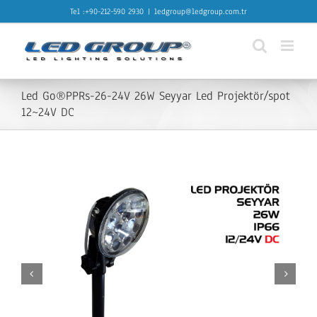
Skip
Tel :+90-212-590 2930
|
ledgroup@ledgroup.com.tr
to
content
Led Go®PPRs-26-24V 26W Seyyar Led Projektör/spot
12~24V DC