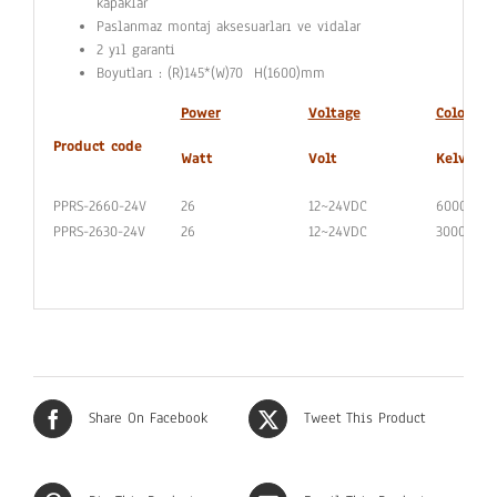
kapaklar
Paslanmaz montaj aksesuarları ve vidalar
2 yıl garanti
Boyutları : (R)145*(W)70 H(1600)mm
Power
Voltage
Colour
Product
code
Watt
Volt
Kelvin
PPRS-2660-24V
26
12~24VDC
6000
PPRS-2630-24V
26
12~24VDC
3000
Share On Facebook
Tweet This Product