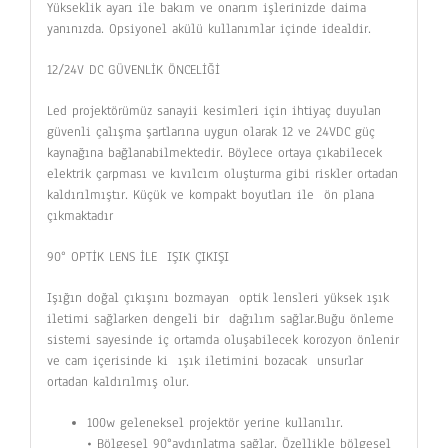
Yükseklik ayarı ile bakım ve onarım işlerinizde daima
yanınızda. Opsiyonel akülü kullanımlar içinde idealdir.
12/24V DC GÜVENLİK ÖNCELİĞİ
Led projektörümüz sanayii kesimleri için ihtiyaç duyulan
güvenli çalışma şartlarına uygun olarak 12 ve 24VDC güç
kaynağına bağlanabilmektedir. Böylece ortaya çıkabilecek
elektrik çarpması ve kıvılcım oluşturma gibi riskler ortadan
kaldırılmıştır. Küçük ve kompakt boyutları ile ön plana
çıkmaktadır
90° OPTİK LENS İLE IŞIK ÇIKIŞI
Işığın doğal çıkışını bozmayan optik lensleri yüksek ışık
iletimi sağlarken dengeli bir dağılım sağlar.Buğu önleme
sistemi sayesinde iç ortamda oluşabilecek korozyon önlenir
ve cam içerisinde ki ışık iletimini bozacak unsurlar
ortadan kaldırılmış olur.
100w geleneksel projektör yerine kullanılır.
• Bölgesel 90°aydınlatma sağlar. Özellikle bölgesel