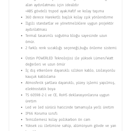
alan aydınlatması için idealdir
•ABS gövdeli trıpod ayak.Hafif ve kolay taşıma
360 derece Hareketli başlık kolay ışık yönlendirme
İlgili standartlar ve yönetmeliklere uygun projektör
aydınlatması
Termal tasarımlı soğutma bloğu sayesinde uzun
ömür.
2 farklı renk sıcaklığı seçeneği,buğu önleme sistemi
Üstün POWERLED Teknolojisi ile yüksek Lümen/Watt
değerleri ve uzun ömür
İç dış etkenlere dayanıklı silikon kablo, izolasyonlu
kauçuk kablolama
Atmosferik şartlara dayanıklı, yüzey işlemi yapılmış,
elektrostatik boya
TS 60598-2-1 ve CE, RoHS deklarasyonlarına uygun
üretim
Led ve led sürücü haricinde tamamıyla yerli üretim
IP66 Koruma sınıfı
Temizlemesi kolay polikarbon ön cam
Yüksek ısı iletimine sahip, alüminyum gövde ve yan