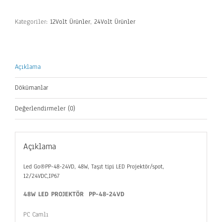
Kategoriler:
12Volt Ürünler
,
24Volt Ürünler
Açıklama
Dökümanlar
Değerlendirmeler (0)
Açıklama
Led Go®PP-48-24VD, 48W, Taşıt tipi LED Projektör/spot,
12/24VDC,IP67
48W
LED PROJEKTÖR
PP-48-24VD
PC Camlı