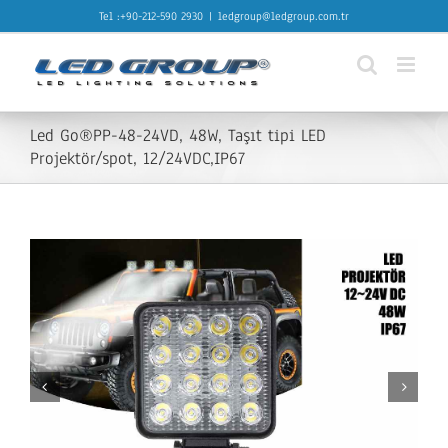
Skip
Tel :+90-212-590 2930
|
ledgroup@ledgroup.com.tr
to
content
Led Go®PP-48-24VD, 48W, Taşıt tipi LED
Projektör/spot, 12/24VDC,IP67