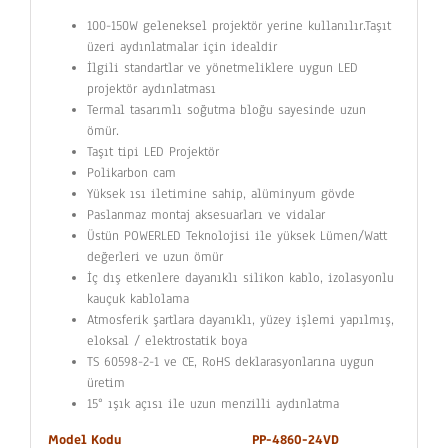
100-150W geleneksel projektör yerine kullanılır.Taşıt
üzeri aydınlatmalar için idealdir
İlgili standartlar ve yönetmeliklere uygun LED
projektör aydınlatması
Termal tasarımlı soğutma bloğu sayesinde uzun
ömür.
Taşıt tipi LED Projektör
Polikarbon cam
Yüksek ısı iletimine sahip, alüminyum gövde
Paslanmaz montaj aksesuarları ve vidalar
Üstün POWERLED Teknolojisi ile yüksek Lümen/Watt
değerleri ve uzun ömür
İç dış etkenlere dayanıklı silikon kablo, izolasyonlu
kauçuk kablolama
Atmosferik şartlara dayanıklı, yüzey işlemi yapılmış,
eloksal / elektrostatik boya
TS 60598-2-1 ve CE, RoHS deklarasyonlarına uygun
üretim
15° ışık açısı ile uzun menzilli aydınlatma
Model Kodu
PP-4860-24VD