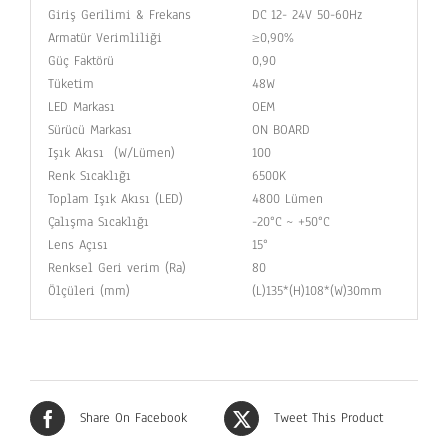
Giriş Gerilimi & Frekans
DC 12- 24V 50-60Hz
Armatür Verimliliği
≥0,90%
Güç Faktörü
0,90
Tüketim
48W
LED Markası
OEM
Sürücü Markası
ON BOARD
Işık Akısı (W/Lümen)
100
Renk Sıcaklığı
6500K
Toplam Işık Akısı (LED)
4800 Lümen
Çalışma Sıcaklığı
-20°C ~ +50°C
Lens Açısı
15°
Renksel Geri verim (Ra)
80
Ölçüleri (mm)
(L)135*(H)108*(W)30mm
Share On Facebook
Tweet This Product