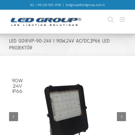
Skip
Tel :+90-212-590 2930
|
ledgroup@ledgroup.com.tr
to
content
LED GO®VP-90-24V | 90W,24V AC/DC,IP66 LED
PROJEKTÖR