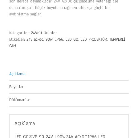
son derece dayanıklıdır. 24V AC/DC çalışabilme yeteneği ile
donatılmıştır. Küçük boyutuna rağmen oldukça güçlü bir
aydınlatma sağlar.
Kategoriler:
24Volt Ürünler
Etiketler:
24v ac-dc
,
90w
,
IP66
,
LED GO
,
LED PROJEKTÖR
,
TEMPERLİ
CAM
Açıklama
Boyutları
Dökümanlar
Açıklama
LED GO®VP-90-24V | 90W,24V AC/DC,IP66 LED