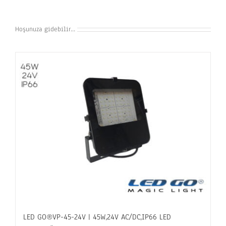
Hoşunuza gidebilir…
LED GO®VP-45-24V | 45W,24V AC/DC,IP66 LED