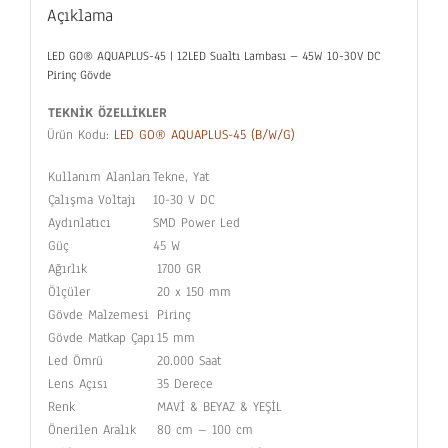
Açıklama
LED GO® AQUAPLUS-45 | 12LED Sualtı Lambası – 45W 10-30V DC
Pirinç Gövde
TEKNİK ÖZELLİKLER
Ürün Kodu:
LED GO® AQUAPLUS-45 (B/W/G)
Kullanım Alanları
Tekne, Yat
Çalışma Voltajı
10-30 V DC
Aydınlatıcı
SMD Power Led
Güç
45 W
Ağırlık
1700 GR
Ölçüler
20 x 150 mm
Gövde Malzemesi
Pirinç
Gövde Matkap Çapı
15 mm
Led Ömrü
20.000 Saat
Lens Açısı
35 Derece
Renk
MAVİ & BEYAZ & YEŞİL
Önerilen Aralık
80 cm – 100 cm