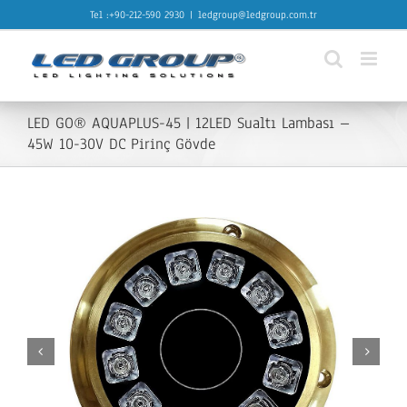
Skip
Tel :+90-212-590 2930
|
ledgroup@ledgroup.com.tr
to
content
LED GO® AQUAPLUS-45 | 12LED Sualtı Lambası –
45W 10-30V DC Pirinç Gövde