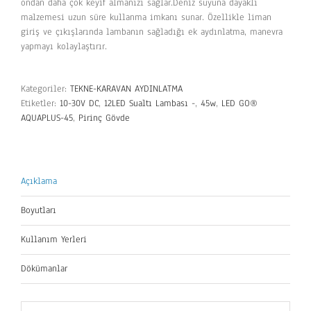
ondan daha çok keyif almanızı sağlar.Deniz suyuna dayaklı
malzemesi uzun süre kullanma imkanı sunar. Özellikle liman
giriş ve çıkışlarında lambanın sağladığı ek aydınlatma, manevra
yapmayı kolaylaştırır.
Kategoriler:
TEKNE-KARAVAN AYDINLATMA
Etiketler:
10-30V DC
,
12LED Sualtı Lambası -
,
45w
,
LED GO®
AQUAPLUS-45
,
Pirinç Gövde
Açıklama
Boyutları
Kullanım Yerleri
Dökümanlar