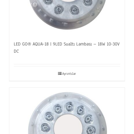
LED GO® AQUA-18 | 9LED Sualtı Lambası – 18W 10-30V
DC
Ayrıntılar