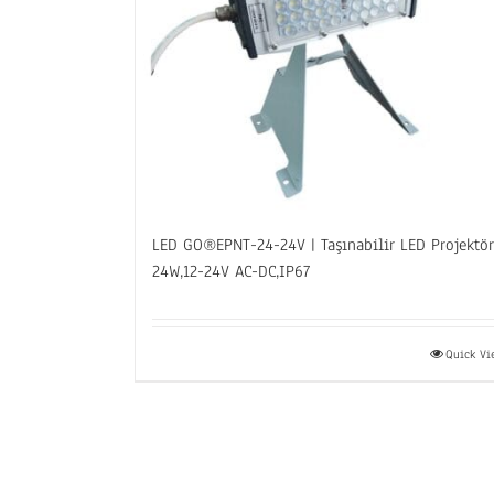
LED GO®EPNT-24-24V | Taşınabilir LED Projektör
24W,12-24V AC-DC,IP67
Quick V