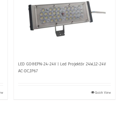
LED GO®EPN-24-24V | Led Projektör 24W,12-24V
AC-DC,IP67
iew
Quick View