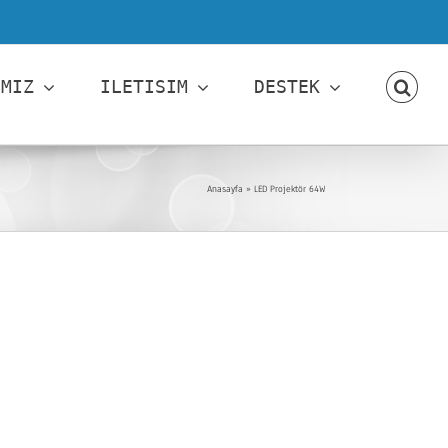
IMIZ
ILETISIM
DESTEK
Anasayfa
»
LED Projektör 64W