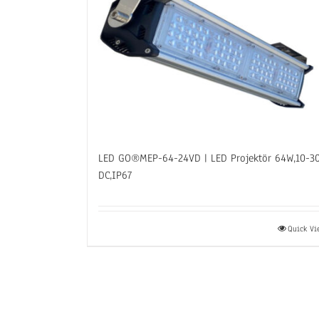
LED GO®MEP-64-24VD | LED Projektör 64W,10-3
DC,IP67
Quick V