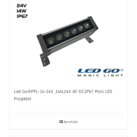
Led Go®PPL-14-24V ,14W,24V AC-DC,IP67 Mini LED
Projektör
Ayrıntılar