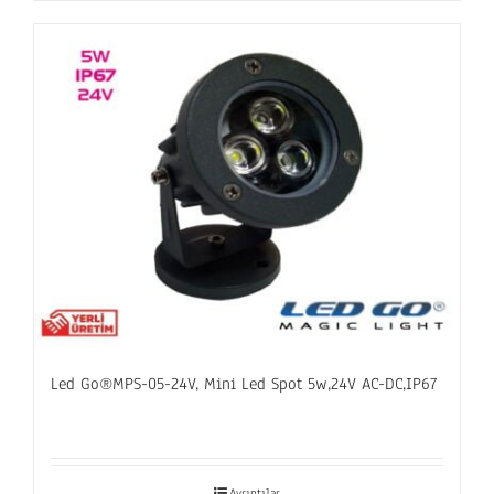
Led Go®MPS-05-24V, Mini Led Spot 5w,24V AC-DC,IP67
Ayrıntılar