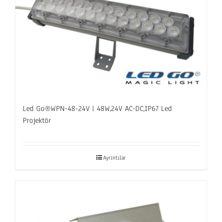
Led Go®WPN-48-24V | 48W,24V AC-DC,IP67 Led
Projektör
Ayrıntılar