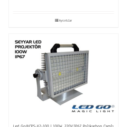
Ayrıntılar
Led Go®CPS-X2-100 | 100W, 220V,IP67 Polikarbon Camlı