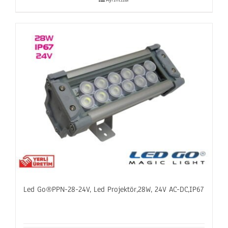
Led Go®PPN-28-24V, Led Projektör,28W, 24V AC-DC,IP67