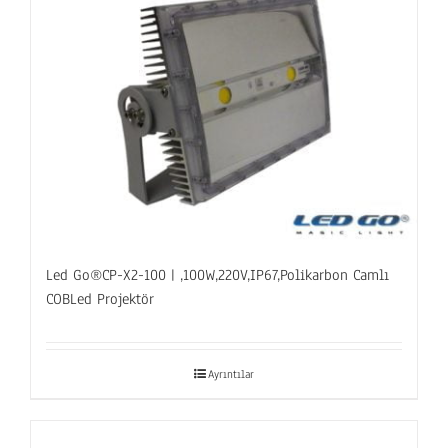
Led Go®CP-X2-100 | ,100W,220V,IP67,Polikarbon Camlı
COBLed Projektör
Ayrıntılar