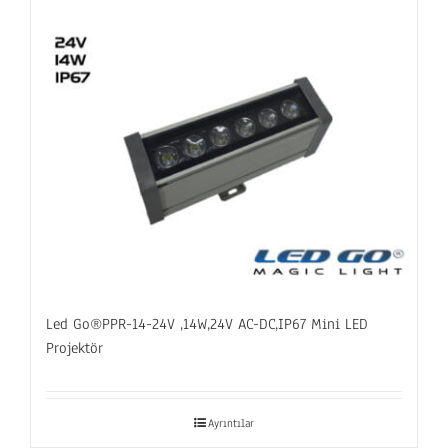
Led Go®PPR-14-24V ,14W,24V AC-DC,IP67 Mini LED
Projektör
Ayrıntılar