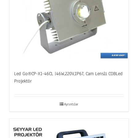
Led Go®CP-X1-46CL |46W,220V,IP67, Cam Lensli COBLed
Projektör
Ayrıntılar